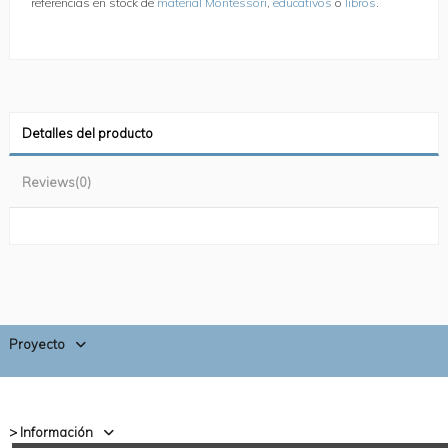
referencias en stock de
material Montessori
,
educativos
o
libros
.
Detalles del producto
Reviews
(0)
Proyecto
> Información