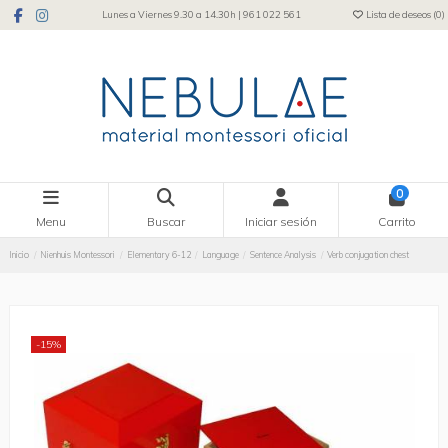
Lunes a Viernes 9.30 a 14.30h | 961 022 561
Lista de deseos (
0
)
0
Menu
Buscar
Iniciar sesión
Carrito
Inicio
Nienhuis Montessori
Elementary 6-12
Language
Sentence Analysis
Verb conjugation chest
-15%