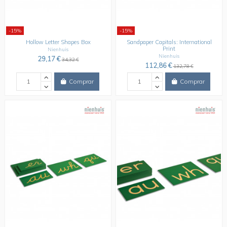
-15%
-15%
Hollow Letter Shapes Box
Sandpaper Capitals: International
Print
Nienhuis
Nienhuis
29,17 €
34,32 €
112,86 €
132,78 €
Comprar
Comprar