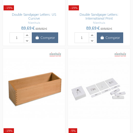
-15%
-15%
Double Sandpaper Letters: US
Double Sandpaper Letters:
Cursive
International Print
Nienhuis
Nienhuis
89,69 €
89,69 €
105,52 €
105,52 €
Comprar
Comprar
-15%
-5%