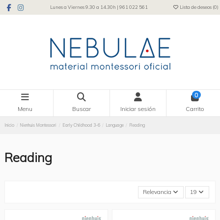
Lunes a Viernes 9.30 a 14.30h | 961 022 561
Lista de deseos (
0
)
0
Menu
Buscar
Iniciar sesión
Carrito
Inicio
Nienhuis Montessori
Early Childhood 3-6
Language
Reading
Reading
Relevancia
19