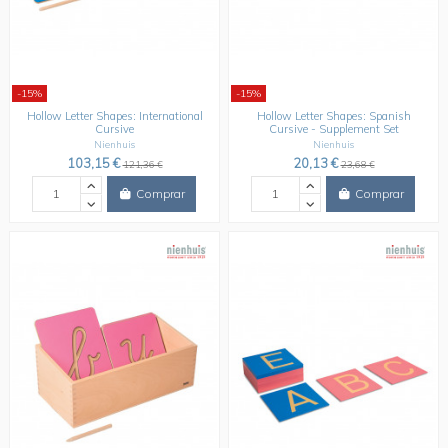
-15%
-15%
Hollow Letter Shapes: International
Hollow Letter Shapes: Spanish
Cursive
Cursive - Supplement Set
Nienhuis
Nienhuis
103,15 €
20,13 €
121,36 €
23,68 €
Comprar
Comprar