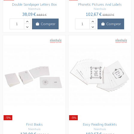
Double Sandpaper Letters Box
Phonetic Pictures And Labels
Nienhuis
Nienhuis
38,09 €
102,67 €
44,81 €
108,07 €
Comprar
Comprar
-5%
-5%
First Books
Easy Reading Booklets
Nienhuis
Nienhuis