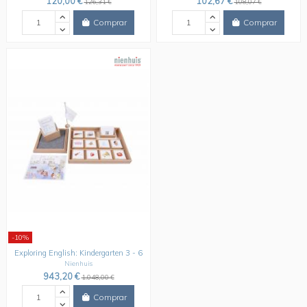
120,00 €
102,67 €
126,31 €
108,07 €
Comprar
Comprar
-10%
Exploring English: Kindergarten 3 - 6
Nienhuis
943,20 €
1.048,00 €
Comprar