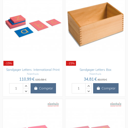
-15%
-15%
Sandpaper Letters: International Print
Sandpaper Letters Box
Nienhuis
Nienhuis
110,99 €
34,81 €
130,58 €
40,95 €
Comprar
Comprar