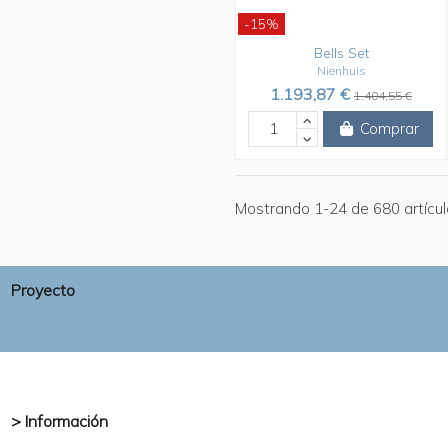
-15%
Bells Set
Nienhuis
1.193,87 €
1.404,55 €
Comprar
Mostrando 1-24 de 680 artícul
Proyecto
> Información