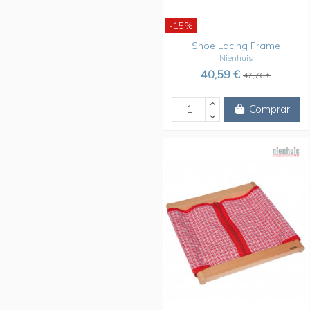
-15%
Shoe Lacing Frame
Nienhuis
40,59 €
47,76 €
Comprar