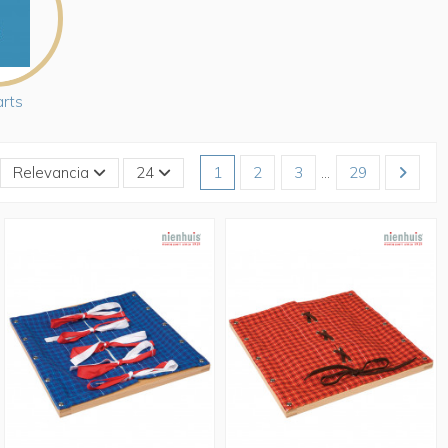
arts
Relevancia
24
1
2
3
…
29