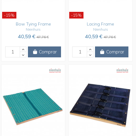
-15%
-15%
Bow Tying Frame
Lacing Frame
Nienhuis
Nienhuis
40,59 €
40,59 €
47,76 €
47,76 €
Comprar
Comprar