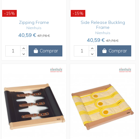
-15%
-15%
Zipping Frame
Side Release Buckling
Frame
Nienhuis
Nienhuis
40,59 €
47,76 €
40,59 €
47,76 €
Comprar
Comprar