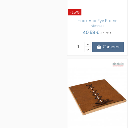
-15%
Hook And Eye Frame
Nienhuis
40,59 €
47,76 €
Comprar