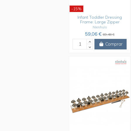
-15%
Infant Toddler Dressing
Frame: Large Zipper
Nienhuis
59,06 €
69,48 €
Comprar