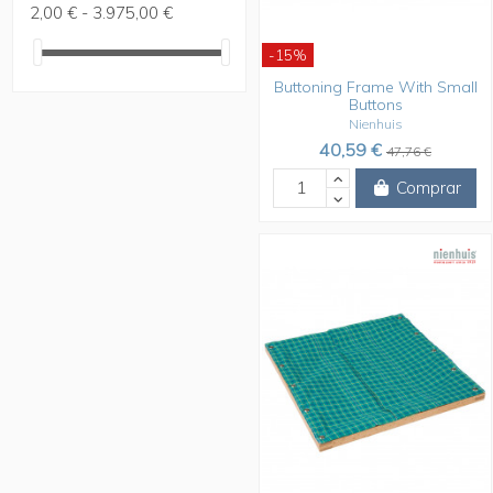
2,00 € - 3.975,00 €
-15%
Buttoning Frame With Small
Buttons
Nienhuis
40,59 €
47,76 €
Comprar