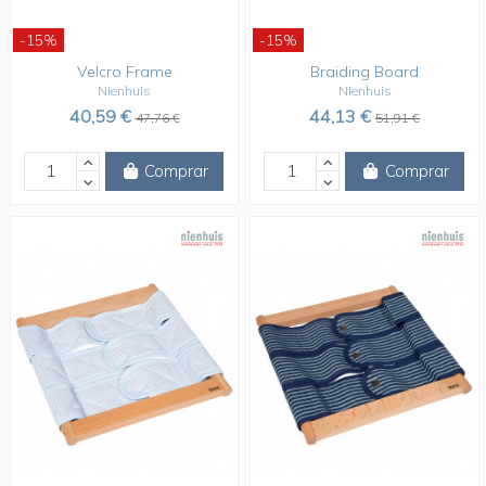
-15%
-15%
Velcro Frame
Braiding Board
Nienhuis
Nienhuis
40,59 €
44,13 €
47,76 €
51,91 €
Comprar
Comprar