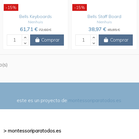
-15%
-15%
Bells Keyboards
Bells Staff Board
Nienhuis
Nienhuis
61,71 €
38,97 €
72,60 €
45,85 €
Comprar
Comprar
o(s)
este es un proyecto de
montessoriparatodos.es
> montessoriparatodos.es