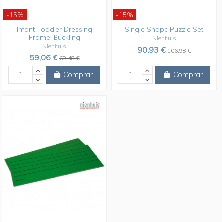
-15%
-15%
Infant Toddler Dressing
Single Shape Puzzle Set
Frame: Buckling
Nienhuis
Nienhuis
90,93 €
106,98 €
59,06 €
69,48 €
Comprar
Comprar