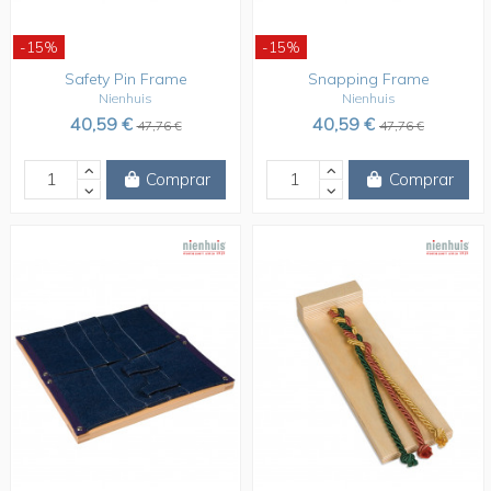
-15%
-15%
Safety Pin Frame
Snapping Frame
Nienhuis
Nienhuis
40,59 €
40,59 €
47,76 €
47,76 €
Comprar
Comprar