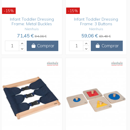
-15%
-15%
Infant Toddler Dressing
Infant Toddler Dressing
Frame: Metal Buckles
Frame: 3 Buttons
Nienhuis
Nienhuis
71,45 €
59,06 €
84,06 €
69,48 €
Comprar
Comprar