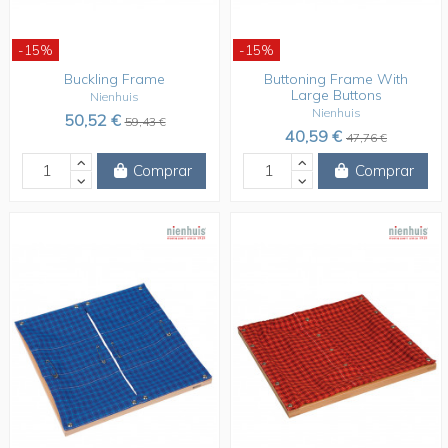
-15%
-15%
Buckling Frame
Buttoning Frame With
Large Buttons
Nienhuis
Nienhuis
50,52 €
59,43 €
40,59 €
47,76 €
Comprar
Comprar