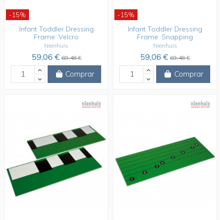
-15%
-15%
Infant Toddler Dressing
Infant Toddler Dressing
Frame: Velcro
Frame: Snapping
Nienhuis
Nienhuis
59,06 €
59,06 €
69,48 €
69,48 €
Comprar
Comprar