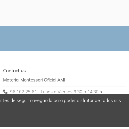
Contact us
Material Montessori Oficial AMI
96 102 25 61 - Lunes a Viernes 9.30 a 14.30 h
antes de seguir navegando para poder disfrutar de todos sus
info@nebulaemontessori.com
.