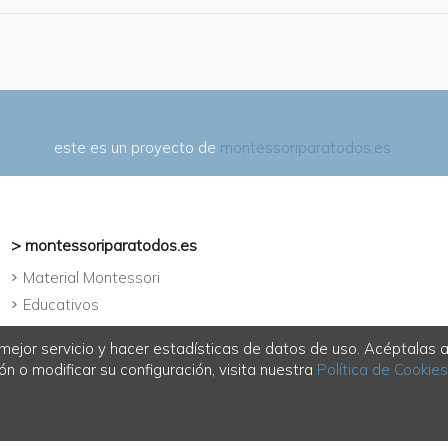
este es un proyecto de
montessoriparatodos.es
> montessoriparatodos.es
Material Montessori
Educativos
Juguetes para crecer
mejor servicio y hacer estadísticas de datos de uso. Acéptalas 
Libros
n o modificar su configuración, visita nuestra
Política de Cookies