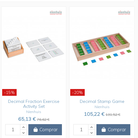
-15%
-20%
Decimal Fraction Exercise
Decimal Stamp Game
Activity Set
Nienhuis
Nienhuis
105,22 €
131,52 €
65,13 €
76,62 €
Comprar
Comprar