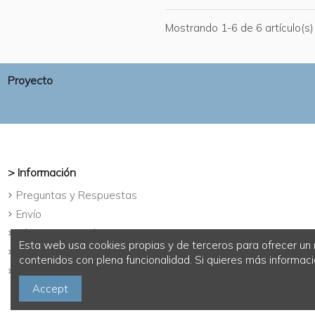
Mostrando 1-6 de 6 artículo(s)
Proyecto
> Información
Preguntas y Respuestas
Envío
Términos y condiciones
Esta web usa cookies propias y de terceros para ofrecer un 
Aviso legal
contenidos con plena funcionalidad. Si quieres más informació
Política de Cookies
Accept