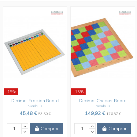
-15%
-15%
Decimal Fraction Board
Decimal Checker Board
Nienhuis
Nienhuis
45,48 €
149,92 €
53,50 €
176,37 €
Comprar
Comprar