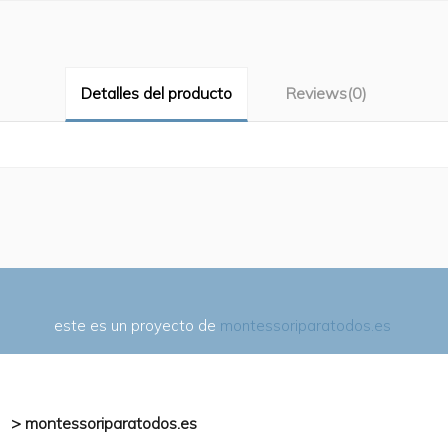
Detalles del producto
Reviews
(0)
este es un proyecto de
montessoriparatodos.es
> montessoriparatodos.es