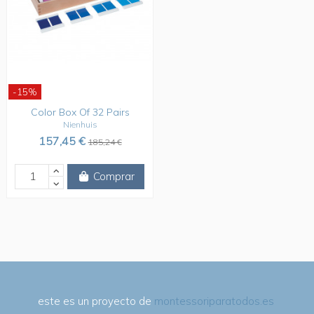
-15%
Color Box Of 32 Pairs
Nienhuis
157,45 €
185,24 €
Comprar
este es un proyecto de
montessoriparatodos.es