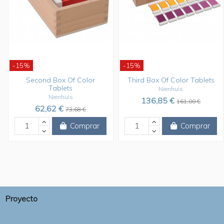
-15%
-15%
Second Box Of Color
Third Box Of Color Tablets
Tablets
Nienhuis
Nienhuis
136,85 €
161,00 €
62,62 €
73,68 €
Comprar
Comprar
Proyecto