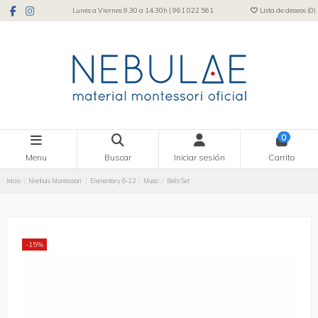
Lunes a Viernes 9.30 a 14.30h | 961 022 561
Lista de deseos (
0
)
0
Menu
Buscar
Iniciar sesión
Carrito
Inicio
Nienhuis Montessori
Elementary 6-12
Music
Bells Set
-15%