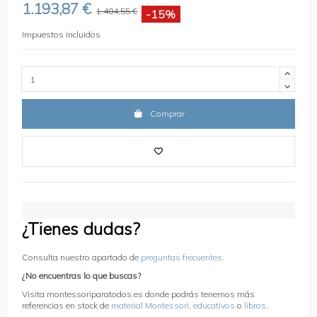
1.193,87 €
1.404,55 €
-15%
Impuestos incluidos
Comprar
¿Tienes dudas?
Consulta nuestro apartado de
preguntas frecuentes
.
¿No encuentras lo que buscas?
Visita montessoriparatodos.es donde podrás tenemos más
referencias en stock de
material Montessori
,
educativos
o
libros
.