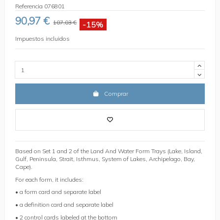
Referencia
076801
90,97 €
107,03 €
-15%
Impuestos incluidos
Comprar
Based on Set 1 and 2 of the Land And Water Form Trays (Lake, Island,
Gulf, Peninsula, Strait, Isthmus, System of Lakes, Archipelago, Bay,
Cape).
For each form, it includes:
• a form card and separate label
• a definition card and separate label
• 2 control cards labeled at the bottom