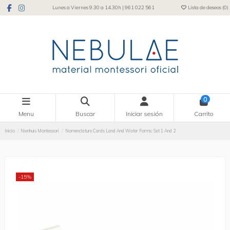
Lunes a Viernes 9.30 a 14.30h | 961 022 561
Lista de deseos (
0
)
0
Menu
Buscar
Iniciar sesión
Carrito
Inicio
Nienhuis Montessori
Nomenclature Cards Land And Water Forms: Set 1 And 2
-15%