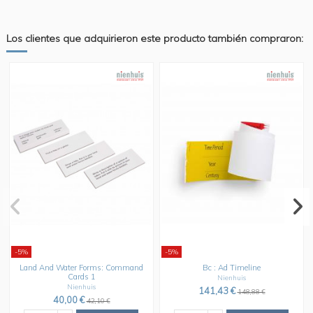
Los clientes que adquirieron este producto también compraron:
-5%
-5%
mmand
Bc : Ad Timeline
Land And Water Forms: Card S
Nienhuis
Nienhuis
141,43 €
89,33 €
148,88 €
94,03 €